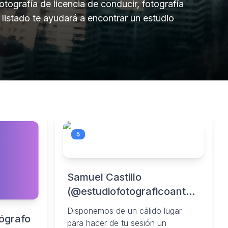
otografía de licencia de conducir, fotografía
 listado te ayudará a encontrar un estudio
5
Samuel Castillo
(@estudiofotograficoantofagasta
• Instagram photos and
Disponemos de un cálido lugar
ógrafo
videos
para hacer de tu sesión un