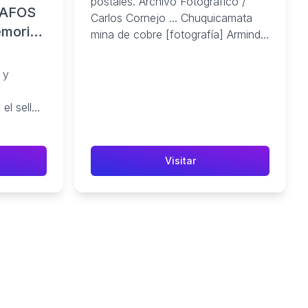
postales. Archivo Fotográfico /
RAFOS
Carlos Cornejo ... Chuquicamata
emoria
mina de cobre [fotografía] Armindo
Cardoso. Fotografía. Acceso en ...
 y
el sello
RA. Luis
Visitar