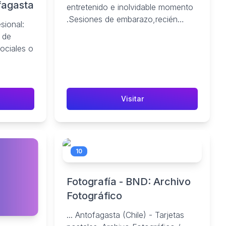
fagasta
entretenido e inolvidable momento
.Sesiones de embarazo,recién
sional:
nacido,niños y familiares.
, de
ociales o
53.
Visitar
10
Fotografía - BND: Archivo
Fotográfico
... Antofagasta (Chile) - Tarjetas