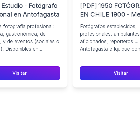
Estudio - Fotógrafo
[PDF] 1950 FOTÓG
ional en Antofagasta
EN CHILE 1900 - M
Chilena
 fotografía profesional:
Fotógrafos establecidos,
ria, gastronómica, de
profesionales, ambulantes
, y de eventos (sociales o
aficionados, reporteros ...
). Disponibles en
Antofagasta e Iquique con 
sta.
Lemare & Co. Antof. LEMU
Lemura ...
Visitar
Visitar