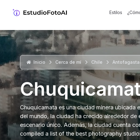
Estilos
¿Cómo
Inicio
Cerca de mí
Chile
Antofagasta
Chuquicama
Chuquicamata es una ciudad minera ubicada en
del mundo, la ciudad ha crecido alrededor de es
escenario único. Además, la ciudad cuenta con 
compiled a list of the best photography studi