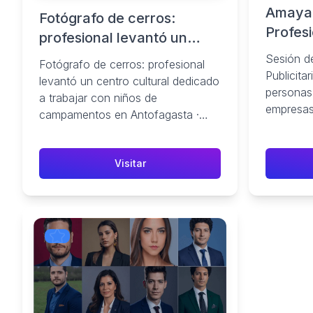
Amaya 
Fotógrafo de cerros:
Profes
profesional levantó un
centro cultural dedicado a
Sesión de
Fotógrafo de cerros: profesional
Publicita
trabajar con niños de
levantó un centro cultural dedicado
personas
campamentos en
a trabajar con niños de
empresas
Antofagasta - Timeline.cl
campamentos en Antofagasta ·
Antofaga
Autofinanciamiento.
Visitar