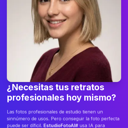
¿Necesitas tus retratos
profesionales hoy mismo?
Las fotos profesionales de estudio tienen un
sinnúmero de usos. Pero conseguir la foto perfecta
puede ser díficil.
EstudioFotoAI#
usa IA para