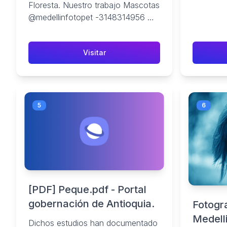
videos
Floresta. Nuestro trabajo Mascotas
teórico, ..
@medellinfotopet -3148314956 ⬇️
⬇️ ⬇️ ⬇️ Whatsapp.
Visitar
5
6
[PDF] Peque.pdf - Portal
gobernación de Antioquia.
Fotogra
Medelli
Dichos estudios han documentado