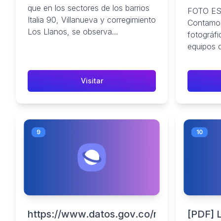
profesi
que en los sectores de los barrios
FOTO ES
Italia 90, Villanueva y corregimiento
Contamos
Los Llanos, se observa
fotográfi
inestabilidad de laderas ...
equipos 
alta tecn
hardware 
Visitar
9
10
https://www.datos.gov.co/resource/hez
[PDF] 