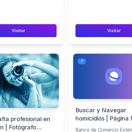
.
Bucaramanga, Cúcuta, Bar
y Bogotá.
Visitar
Visitar
7
Buscar y Navegar
homicidios | Página 
fía profesional en
n | Fotógrafo
Banco de Comercio Exteri