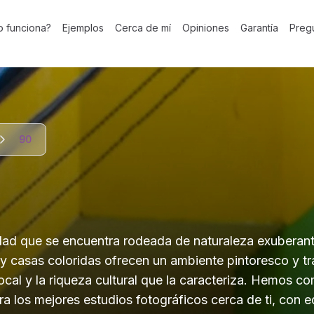
 funciona?
Ejemplos
Cerca de mí
Opiniones
Garantía
Preg
90
dad que se encuentra rodeada de naturaleza exuberan
 casas coloridas ofrecen un ambiente pintoresco y trad
ocal y la riqueza cultural que la caracteriza. Hemos co
a los mejores estudios fotográficos cerca de ti, con 