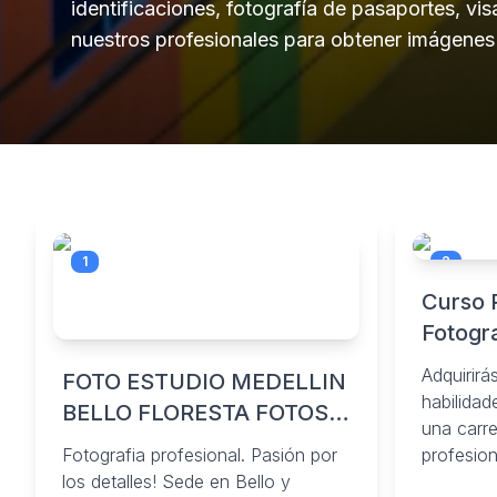
identificaciones, fotografía de pasaportes, vi
nuestros profesionales para obtener imágenes d
1
2
Curso 
Fotogr
Adquirirá
FOTO ESTUDIO MEDELLIN
habilidad
BELLO FLORESTA FOTOS
una carr
(@granimagen) •
Fotografia profesional. Pasión por
profesio
Instagram photos and
los detalles! Sede en Bello y
abarcaran