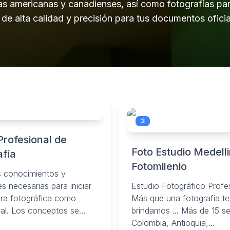
sas americanas y canadienses, así como fotografías par
e alta calidad y precisión para tus documentos oficia
3
Profesional de
Foto Estudio Medelli
afía
Fotomilenio
s conocimientos y
es necesarias para iniciar
Estudio Fotográfico Profes
era fotográfica como
Más que una fotografía te
nal. Los conceptos se
brindamos ... Más de 15 s
 desde lo práctico y
Colombia, Antioquia,