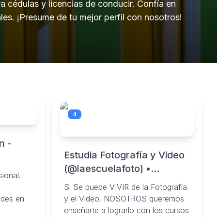
a cédulas y licencias de conducir. Confía en
les. ¡Presume de tu mejor perfil con nosotros!
4
n -
Estudia Fotografía y Video
(@laescuelafoto) •
ional.
Instagram photos and
Si Se puede VIVIR de la Fotografía
videos
edes en
y el Video. NOSOTROS queremos
enseñarte a lograrlo con los cursos