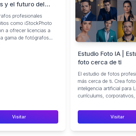
es y el futuro del
rafos profesionales
itios como iStockPhoto
 a ofrecer licencias a
ia gama de fotógrafos
os. Si bien podía ...
Estudio Foto IA | Est
foto cerca de ti
El estudio de fotos profes
más cerca de ti. Crea fot
inteligencia artificial para 
currículums, corporativos,
¡Crea fotos profesionales
minutos!
Visitar
Visitar