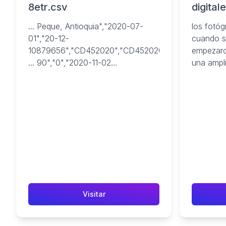
8etr.csv
digital
trabajo
... Peque, Antioquia","2020-07-
los fotóg
01","20-12-
cuando s
10879656","CD452020","CD452020
empezaron
... 90","0","2020-11-02
una ampl
00:00:00","Sn
aficionad
Definir","30851683","10456791","41308474
...
Visitar