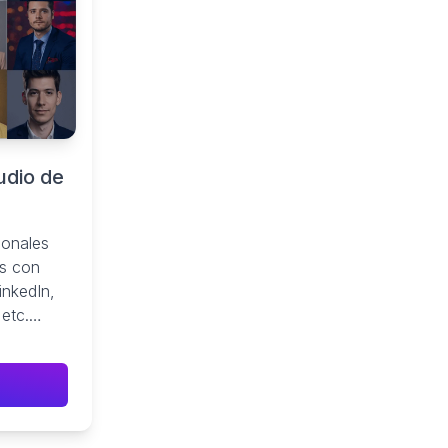
udio de
ionales
os con
LinkedIn,
 etc.
 en