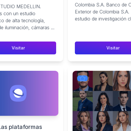
onal en medellin
Colombia S.A. Banco de 
TUDIO MEDELLIN.
Exterior de Colombia S.A. .
 con un estudio
estudio de investigación clí
co de alta tecnología,
estudios (9) · estudios ...
de iluminación, cámaras de
ología, lentes, software y
...
Visitar
Visitar
w-
Las plataformas