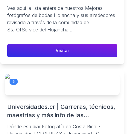
Vea aquí la lista entera de nuestros Mejores
fotógrafos de bodas Hojancha y sus alrededores
revisado a través de la comunidad de
StarOfService del Hojancha ...
Visitar
5
Universidades.cr | Carreras, técnicos,
maestrías y más info de las
universidades públicas y privadas en
Dónde estudiar Fotografía en Costa Rica: ·
Costa Rica
Universidad LCI VERITAS · Universidad LCI