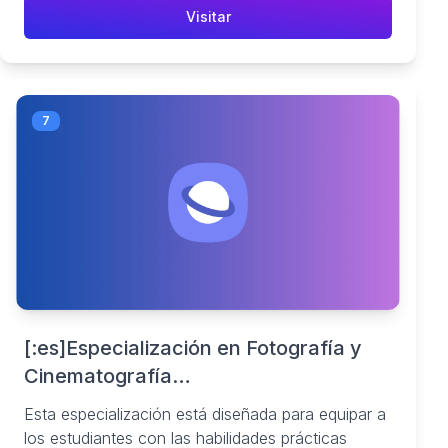
Visitar
7
[:es]Especialización en Fotografía y
Cinematografía
Digital[:en]SPECIALIZATION IN
Esta especialización está diseñada para equipar a
DIGITAL PHOTOGRAPHY AND
los estudiantes con las habilidades prácticas