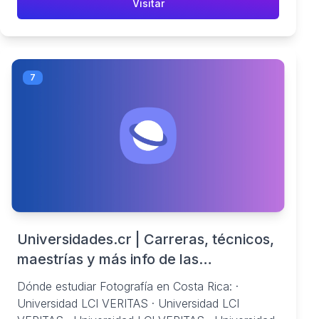
Visitar
Limón | Facebook
7
Universidades.cr | Carreras, técnicos,
maestrías y más info de las
universidades públicas y privadas en
Dónde estudiar Fotografía en Costa Rica: ·
Costa Rica
Universidad LCI VERITAS · Universidad LCI