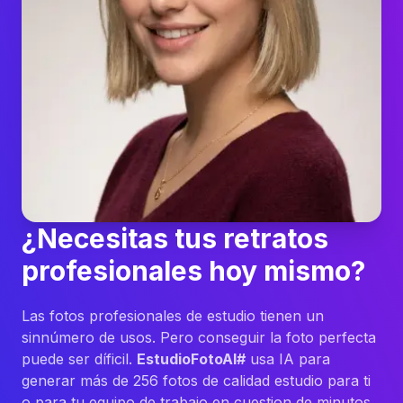
¿Necesitas tus retratos
profesionales hoy mismo?
Las fotos profesionales de estudio tienen un
sinnúmero de usos. Pero conseguir la foto perfecta
puede ser díficil.
EstudioFotoAI#
usa IA para
generar más de 256 fotos de calidad estudio para ti
o para tu equipo de trabajo en cuestion de minutos.