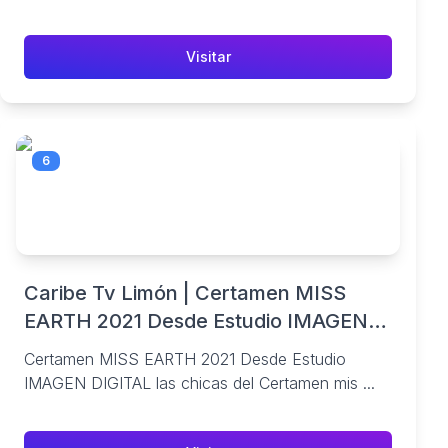
Visitar
6
Caribe Tv Limón | Certamen MISS
EARTH 2021 Desde Estudio IMAGEN
DIGITAL las chicas del Certamen mis
Certamen MISS EARTH 2021 Desde Estudio
EARTH se preparan para la respectiva
IMAGEN DIGITAL las chicas del Certamen mis ...
sesión de Fotografía Oficial | By
Imagen Digital Studio Fotográfico