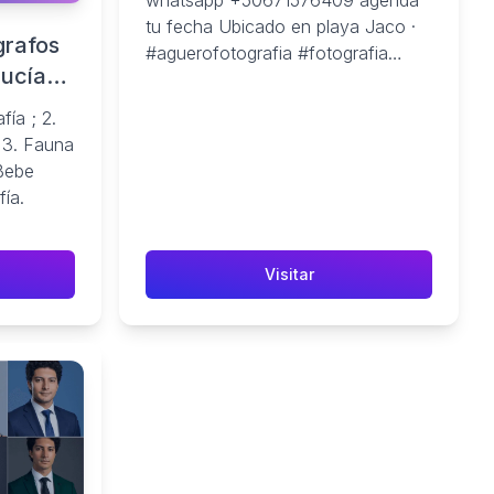
whatsapp +50671576409 agenda
tu fecha Ubicado en playa Jaco ·
grafos
#aguerofotografia #fotografia
Lucía
#fotoenjaco
fía ; 2.
 3. Fauna
 Bebe
fía.
Visitar