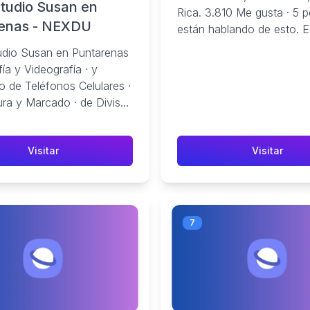
studio Susan en
Rica. 3.810 Me gusta · 5 
enas - NEXDU
están hablando de esto. E
fotográfico familiar,...
udio Susan en Puntarenas
fía y Videografía · y
o de Teléfonos Celulares ·
ura y Marcado · de Divisas
aria · de Fotos · de ...
Visitar
Visitar
7