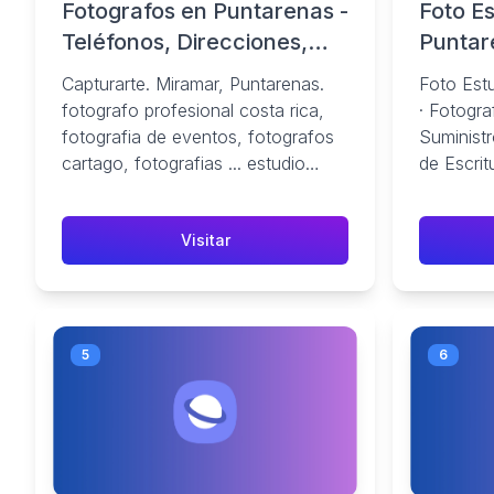
Fotografos en Puntarenas -
Foto E
Teléfonos, Direcciones,
Puntar
Como llegar
Capturarte. Miramar, Puntarenas.
Foto Est
fotografo profesional costa rica,
· Fotogra
fotografia de eventos, fotografos
Suministr
cartago, fotografias ... estudio
de Escrit
fotografico buenos aires ...
· de Funer
Visitar
5
6