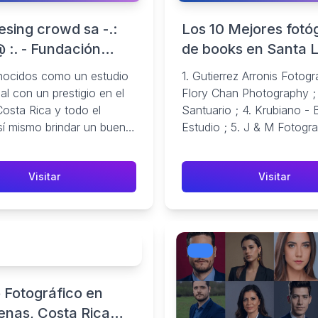
esing crowd sa -.:
Los 10 Mejores fotó
 :. - Fundación
de books en Santa 
Dengo
Buenos Aires
nocidos como un estudio
1. Gutierrez Arronis Fotogra
al con un prestigio en el
Flory Chan Photography ;
Costa Rica y todo el
Santuario ; 4. Krubiano -
í mismo brindar un buen
Estudio ; 5. J & M Fotogra
de manera oportuna ...
Visitar
Visitar
 Fotográfico en
enas, Costa Rica