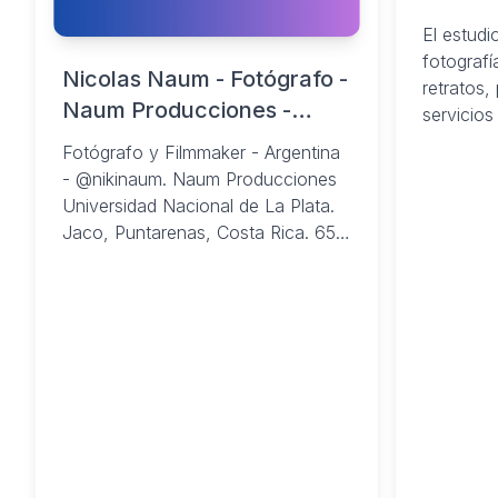
2024
El estudi
fotograf
Nicolas Naum - Fotógrafo -
retratos,
Naum Producciones -
servicios
LinkedIn
de fotos.
Fotógrafo y Filmmaker - Argentina
- @nikinaum. Naum Producciones
Universidad Nacional de La Plata.
Jaco, Puntarenas, Costa Rica. 65
seguidores 65 contactos. Ver ...