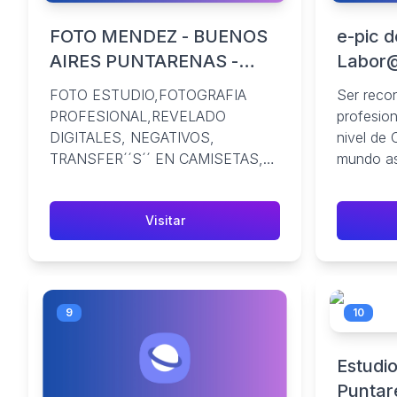
FOTO MENDEZ - BUENOS
e-pic d
AIRES PUNTARENAS -
Labor@
AiYellow
Omar 
FOTO ESTUDIO,FOTOGRAFIA
Ser reco
PROFESIONAL,REVELADO
profesion
DIGITALES, NEGATIVOS,
nivel de 
TRANSFER´´S´´ EN CAMISETAS,
mundo as
TARJETAS DE PRESENTACION,
servicio 
INVITACIONES DE CUMPLEAÑOS,
Visitar
...
9
10
Estudio
Puntar