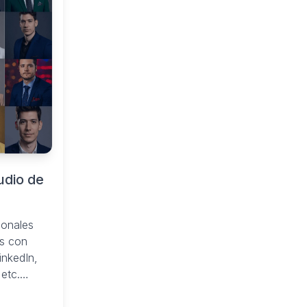
udio de
ionales
os con
LinkedIn,
 etc.
 en