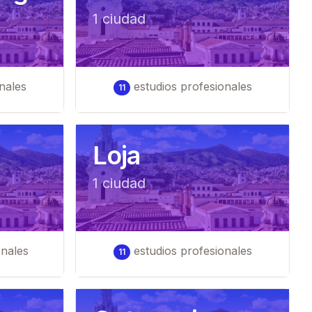
1
ciudad
nales
estudios profesionales
11
Loja
1
ciudad
onales
estudios profesionales
11