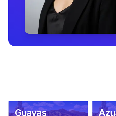
Guayas
Azu