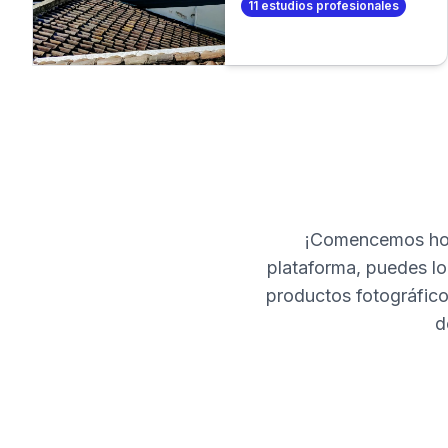
11
estudios profesionales
de fotos profesional. O
aún mejor, ¡crea tus
propias fotos
profesionales en
minutos!
¡Comencemos hoy
plataforma, puedes loc
productos fotográfico
d