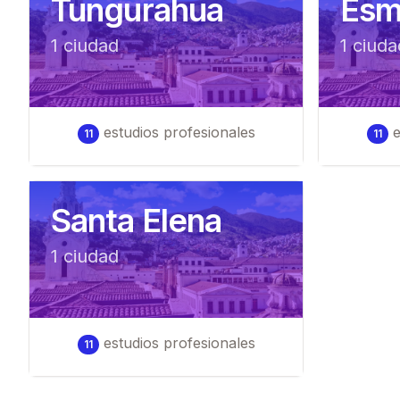
Tungurahua
Esm
1
ciudad
1
ciuda
estudios profesionales
e
11
11
Santa Elena
1
ciudad
estudios profesionales
11