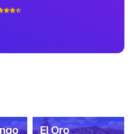
ingo
El Oro