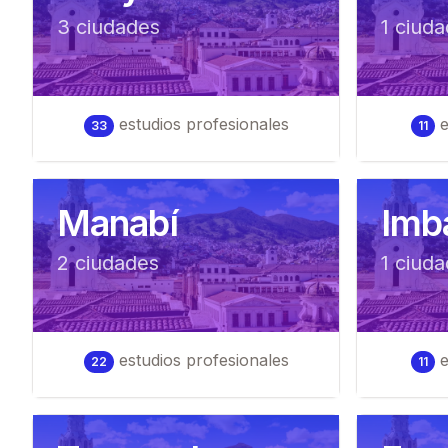
3
ciudad
es
1
ciuda
estudios profesionales
e
33
11
Manabí
Imb
2
ciudad
es
1
ciuda
estudios profesionales
e
22
11