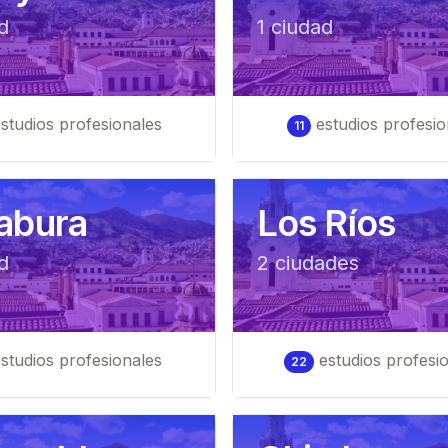
d
1
ciudad
studios profesionales
estudios profesio
11
abura
Los Ríos
d
2
ciudad
es
studios profesionales
estudios profesi
22