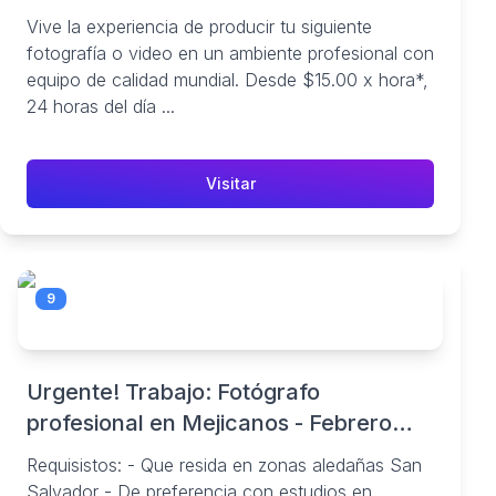
Vive la experiencia de producir tu siguiente
fotografía o video en un ambiente profesional con
equipo de calidad mundial. Desde $15.00 x hora*,
24 horas del día ...
Visitar
9
Urgente! Trabajo: Fotógrafo
profesional en Mejicanos - Febrero
2024 - 274 Ofertas de Empleo - Jooble
Requisistos: - Que resida en zonas aledañas San
Salvador - De preferencia con estudios en