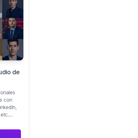
udio de
ionales
os con
LinkedIn,
 etc.
 en