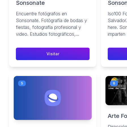
Sonsonate
Sonson
Encuentre fotógrafos en
Iso100 Fo
Sonsonate. Fotógrafía de bodas y
Salvador.
fiestas, fotografía profesional y
here. Som
video. Estudios fotográficos,
imparten 
servicios de fotógrafo.
ubicado e
Visitar
5
6
Arte F
Dirección