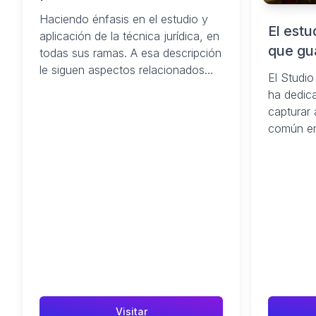
hacia la Excelencia
Haciendo énfasis en el estudio y
El est
aplicación de la técnica jurídica, en
que gu
todas sus ramas. A esa descripción
�nico 
le siguen aspectos relacionados
El Studi
con el campo ...
Noticia
ha dedic
elsalv
capturar 
común en
momentos
Visitar