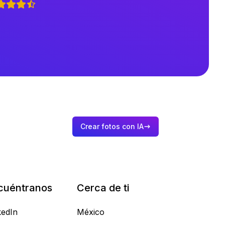
Crear fotos con IA
cuéntranos
Cerca de ti
kedIn
México