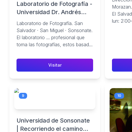
Laboratorio de Fotografía -
Morazan.
Universidad Dr. Andrés
El Salvad
Bello
lun: 2:00
Laboratorio de Fotografía. San
2:00–6:00
Salvador · San Miguel · Sonsonate.
El laboratorio ... profesional que
toma las fotografías, estos basado
en el conocimiento de las ...
Visitar
9
10
Universidad de Sonsonate
| Recorriendo el camino