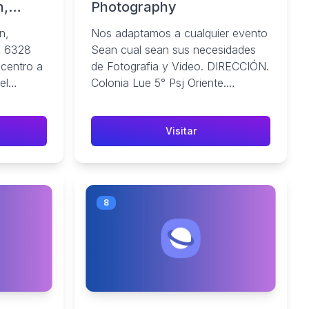
n,
Photography
dor |
n,
Nos adaptamos a cualquier evento
.. 6328
Sean cual sean sus necesidades
b, 2024
l centro a
de Fotografia y Video. DIRECCIÓN.
el
Colonia Lue 5° Psj Oriente.
 Salvador
Acajutla, Sonsonate | mapa.
Visitar
8