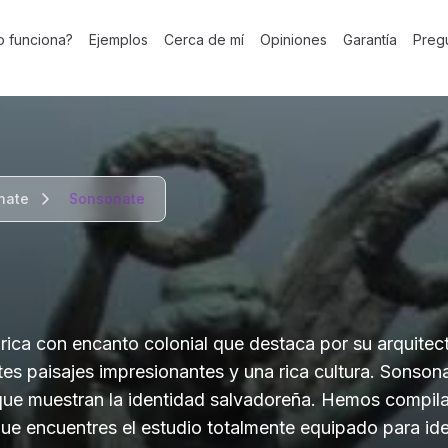
 funciona?
Ejemplos
Cerca de mí
Opiniones
Garantía
Preg
nate
Sonsonate
rica con encanto colonial que destaca por su arquitect
tes paisajes impresionantes y una rica cultura. Sonson
que muestran la identidad salvadoreña. Hemos compilad
que encuentres el estudio totalmente equipado para ide