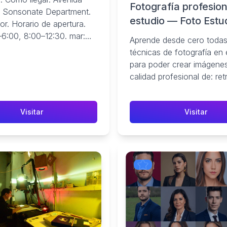
Fotografía profesion
 Sonsonate Department.
estudio — Foto Estud
or. Horario de apertura.
Salvador
–6:00, 8:00–12:30. mar:
Aprende desde cero todas
, 8:00–12:30. mié: 2: ...
técnicas de fotografía en 
para poder crear imágene
calidad profesional de: ret
grupos, productos, efectos
Visitar
Visitar