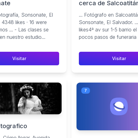
ate
cerca de Salcoatitá
Sonsonate, El Salva
tografía, Sonsonate, El
... Fotógrafo en Salcoatitá
Facebook - Última
 4348 likes · 16 were
Sonsonate, El Salvador. .
actualización el Fe
os ... - Las clases se
likes4ª av sur 1-5 barrio e
en nuestro estudio
pocos pasos de funeraria 
n Sonsonate. - Las ...
recuerdo, Ahuachapán, El
...
Visitar
Visitar
7
otografico
. Cómo llegar. Avenida