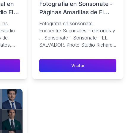
al en
Fotografia en Sonsonate -
io El
Páginas Amarillas de El
Salvador
 las
Fotografia en sonsonate.
estudio
Encuentre Sucursales, Teléfonos y
s de
... Sonsonate - Sonsonate - EL
ratos,
SALVADOR. Photo Studio Richard.
 ...
Bo El Centro 1 Cl Pte No 1-2
Sonsonate.
Visitar