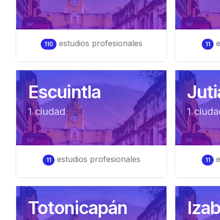
estudios profesionales
e
110
11
Escuintla
Jut
1
ciudad
1
ciuda
estudios profesionales
e
11
11
Totonicapán
Izab