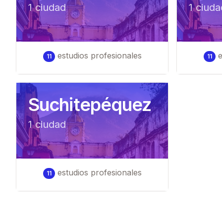
1
ciudad
1
ciuda
estudios profesionales
e
11
11
Suchitepéquez
1
ciudad
estudios profesionales
11