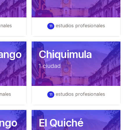
onales
estudios profesionales
11
ango
Chiquimula
1
ciudad
nales
estudios profesionales
11
ango
El Quiché