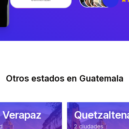
Otros estados en
Guatemala
a Verapaz
Quetzalten
d
2
ciudad
es