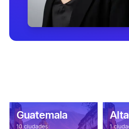
Guatemala
Alt
10
ciudad
es
1
ciuda