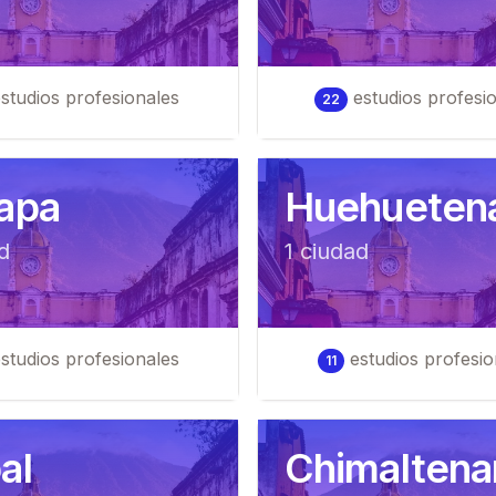
studios profesionales
estudios profesi
22
iapa
Huehueten
d
1
ciudad
studios profesionales
estudios profesio
11
al
Chimalten