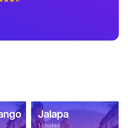
ango
Jalapa
1
ciudad