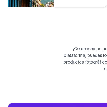
profesional. O aún
mejor, ¡crea tus propias
fotos profesionales en
minutos!
¡Comencemos hoy
plataforma, puedes loc
productos fotográfico
d