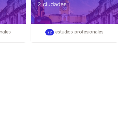
2
ciudad
es
nales
estudios profesionales
22