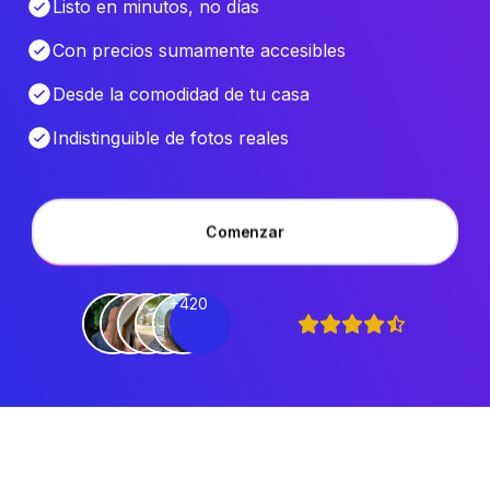
Listo en minutos, no días
Con precios sumamente accesibles
Desde la comodidad de tu casa
Indistinguible de fotos reales
Comenzar
+420