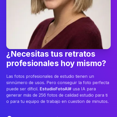
¿Necesitas tus retratos
profesionales hoy mismo?
Las fotos profesionales de estudio tienen un
sinnúmero de usos. Pero conseguir la foto perfecta
puede ser díficil.
EstudioFotoAI#
usa IA para
generar más de 256 fotos de calidad estudio para ti
o para tu equipo de trabajo en cuestion de minutos.