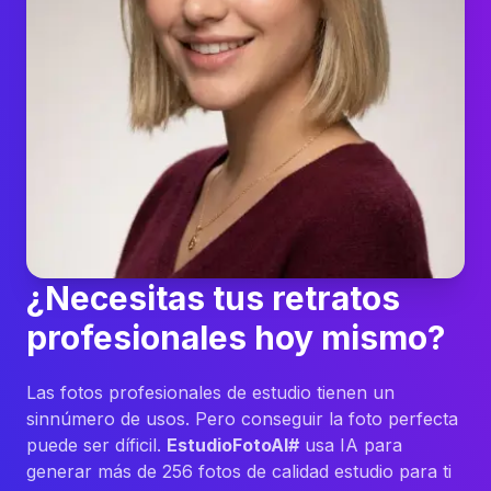
¿Necesitas tus retratos
profesionales hoy mismo?
Las fotos profesionales de estudio tienen un
sinnúmero de usos. Pero conseguir la foto perfecta
puede ser díficil.
EstudioFotoAI#
usa IA para
generar más de 256 fotos de calidad estudio para ti