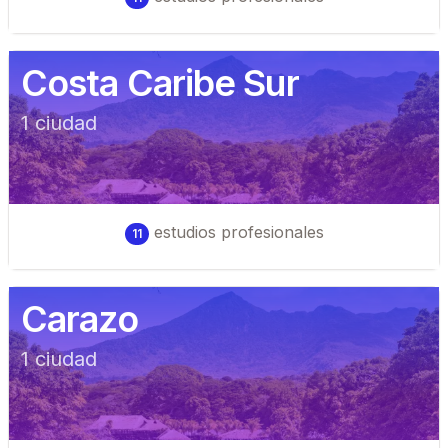
Costa Caribe Sur
1
ciudad
estudios profesionales
11
Carazo
1
ciudad