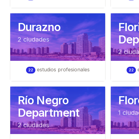
Durazno
Flor
Dep
2
ciudad
es
2
ciud
estudios profesionales
e
22
22
Río Negro
Flo
Department
1
ciuda
2
ciudad
es