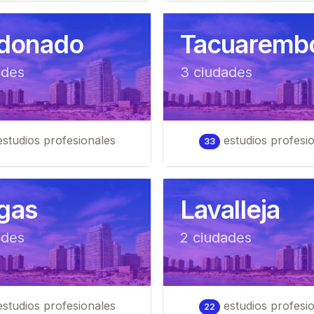
donado
Tacuaremb
ad
es
3
ciudad
es
studios profesionales
estudios profesi
33
igas
Lavalleja
ad
es
2
ciudad
es
studios profesionales
estudios profesi
22