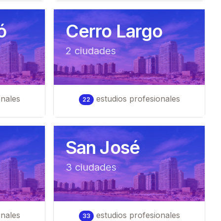
ó
Cerro Largo
2
ciudad
es
onales
estudios profesionales
22
San José
3
ciudad
es
onales
estudios profesionales
33