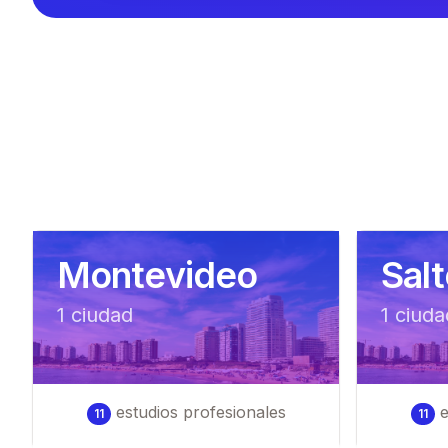
Montevideo
Sal
1
ciudad
1
ciuda
estudios profesionales
e
11
11