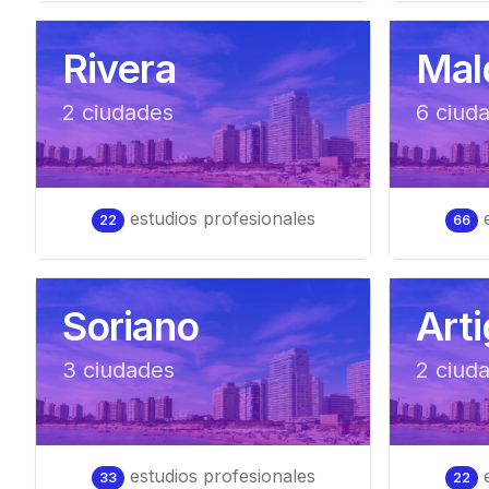
Rivera
Mal
2
ciudad
es
6
ciud
estudios profesionales
e
22
66
Soriano
Art
3
ciudad
es
2
ciud
estudios profesionales
e
33
22