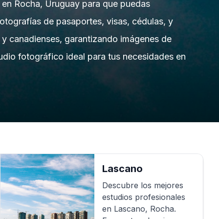
os en Rocha, Uruguay para que puedas
fotografías de pasaportes, visas, cédulas, y
as y canadienses, garantizando imágenes de
tudio fotográfico ideal para tus necesidades en
Lascano
Descubre los mejores
estudios profesionales
en
Lascano
,
Rocha
.