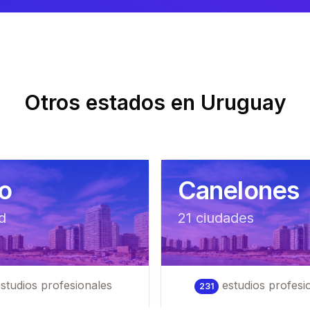
Otros estados en
Uruguay
to
Canelones
d
21
ciudad
es
studios profesionales
estudios profesi
231