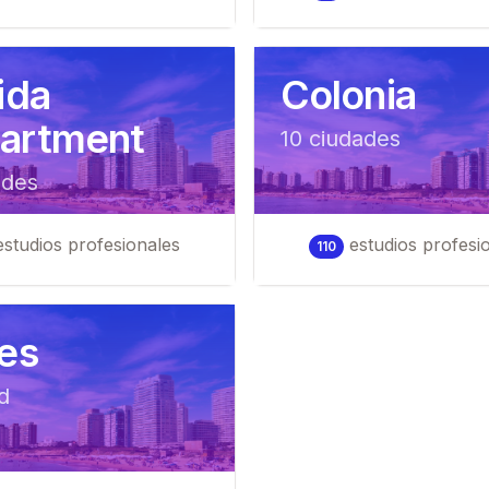
ida
Colonia
artment
10
ciudad
es
ad
es
studios profesionales
estudios profesi
110
res
d