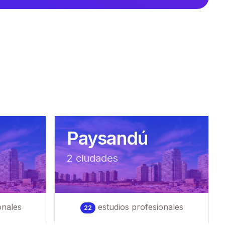
Paysandú
2
ciudad
es
onales
estudios profesionales
22