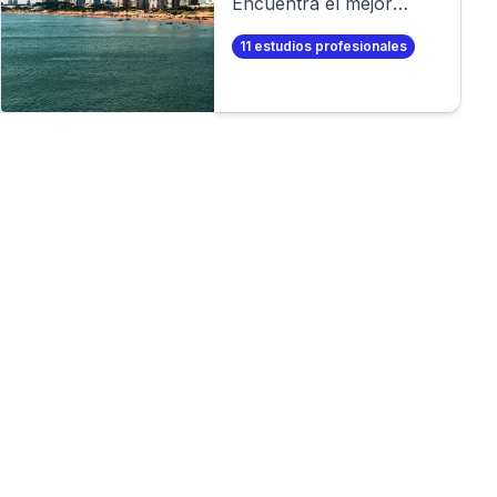
Encuentra el mejor
fotógrafo para tu sesión
11
estudios profesionales
de fotos profesional. O
aún mejor, ¡crea tus
propias fotos
profesionales en
minutos!