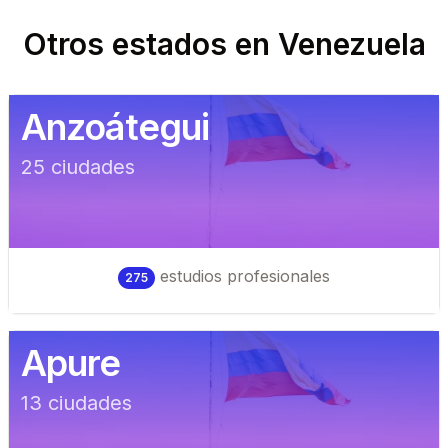
Otros estados en
Venezuela
Anzoátegui
25
ciudad
es
estudios profesionales
275
Apure
13
ciudad
es