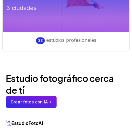
3
ciudad
es
estudios profesionales
33
Estudio fotográfico cerca
de tí
Crear fotos con IA
EstudioFotoAI