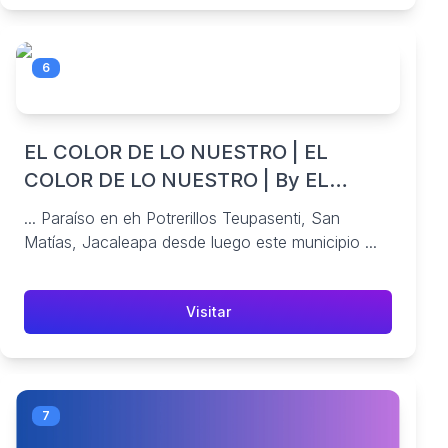
6
EL COLOR DE LO NUESTRO | EL
COLOR DE LO NUESTRO | By EL
COLOR DE LO NUESTRO | Facebook
... Paraíso en eh Potrerillos Teupasenti, San
Matías, Jacaleapa desde luego este municipio ...
Visitar
7