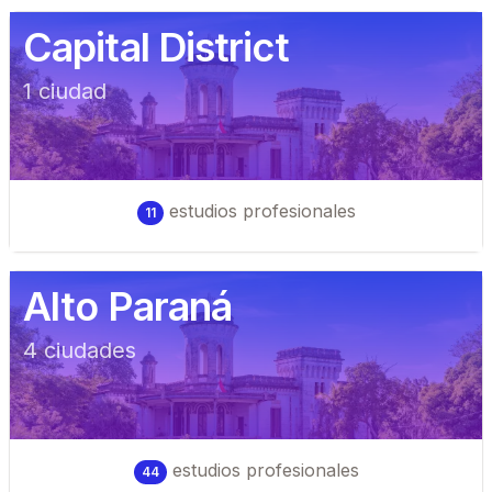
Capital District
1
ciudad
estudios profesionales
11
Alto Paraná
4
ciudad
es
estudios profesionales
44