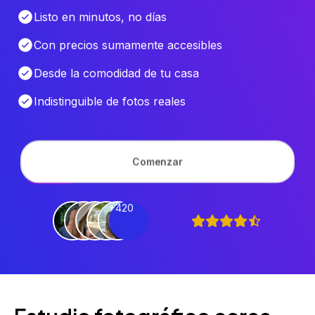
Listo en minutos, no días
Con precios sumamente accesibles
Desde la comodidad de tu casa
Indistinguible de fotos reales
Comenzar
+420