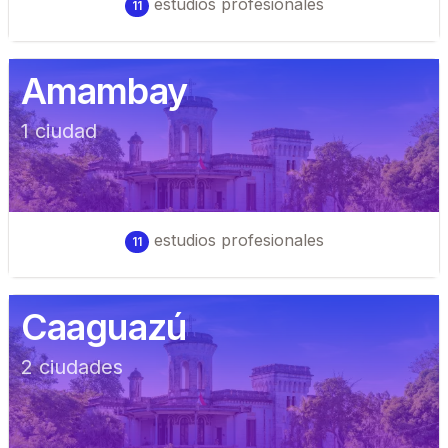
estudios profesionales
11
Amambay
1
ciudad
estudios profesionales
11
Caaguazú
2
ciudad
es