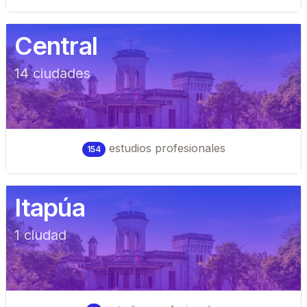
Central
14
ciudad
es
estudios profesionales
154
Itapúa
1
ciudad