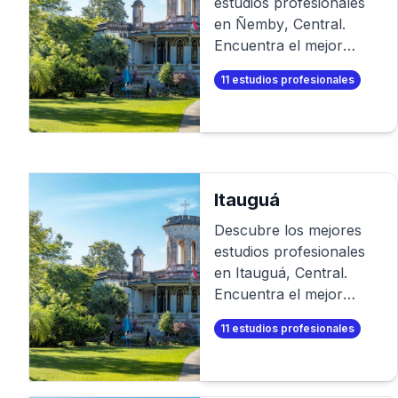
estudios profesionales
en
Ñemby
,
Central
.
Encuentra el mejor
fotógrafo para tu sesión
11
estudios profesionales
de fotos profesional. O
aún mejor, ¡crea tus
propias fotos
profesionales en
minutos!
Itauguá
Descubre los mejores
estudios profesionales
en
Itauguá
,
Central
.
Encuentra el mejor
fotógrafo para tu sesión
11
estudios profesionales
de fotos profesional. O
aún mejor, ¡crea tus
propias fotos