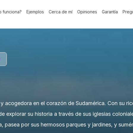
 funciona?
Ejemplos
Cerca de mí
Opiniones
Garantía
Preg
l
y acogedora en el corazón de Sudamérica. Con su rico 
de explorar su historia a través de sus iglesias coloni
a, pasea por sus hermosos parques y jardines, y sumé