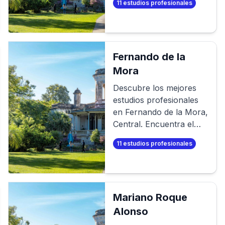
11
estudios profesionales
de fotos profesional. O
aún mejor, ¡crea tus
propias fotos
profesionales en
minutos!
Fernando de la
Mora
Descubre los mejores
estudios profesionales
en
Fernando de la Mora
,
Central
. Encuentra el
mejor fotógrafo para tu
11
estudios profesionales
sesión de fotos
profesional. O aún
mejor, ¡crea tus propias
fotos profesionales en
minutos!
Mariano Roque
Alonso