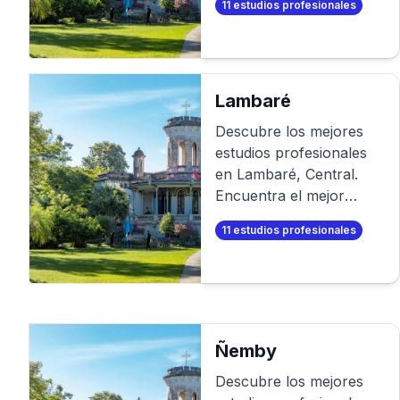
11
estudios profesionales
sesión de fotos
profesional. O aún
mejor, ¡crea tus propias
fotos profesionales en
minutos!
Lambaré
Descubre los mejores
estudios profesionales
en
Lambaré
,
Central
.
Encuentra el mejor
fotógrafo para tu sesión
11
estudios profesionales
de fotos profesional. O
aún mejor, ¡crea tus
propias fotos
profesionales en
minutos!
Ñemby
Descubre los mejores