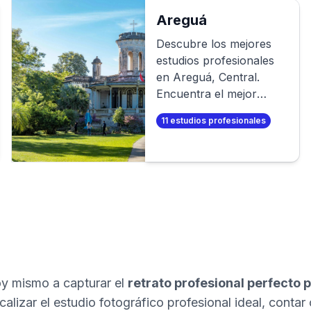
profesionales en
minutos!
Areguá
Descubre los mejores
estudios profesionales
en
Areguá
,
Central
.
Encuentra el mejor
fotógrafo para tu sesión
11
estudios profesionales
de fotos profesional. O
aún mejor, ¡crea tus
propias fotos
profesionales en
minutos!
 mismo a capturar el
retrato profesional perfecto p
alizar el estudio fotográfico profesional ideal, contar 