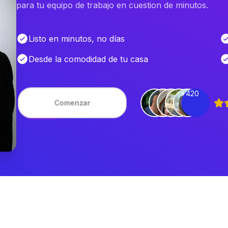
para tu equipo de trabajo en cuestion de minutos.
Listo en minutos, no días
Desde la comodidad de tu casa
+420
Comenzar