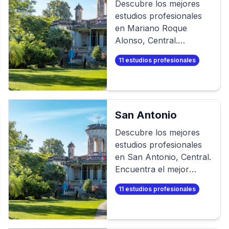
Descubre los mejores
estudios profesionales
en
Mariano Roque
Alonso
,
Central
.
Encuentra el mejor
11
estudios profesionales
fotógrafo para tu sesión
de fotos profesional. O
aún mejor, ¡crea tus
propias fotos
profesionales en
San Antonio
minutos!
Descubre los mejores
estudios profesionales
en
San Antonio
,
Central
.
Encuentra el mejor
fotógrafo para tu sesión
11
estudios profesionales
de fotos profesional. O
aún mejor, ¡crea tus
propias fotos