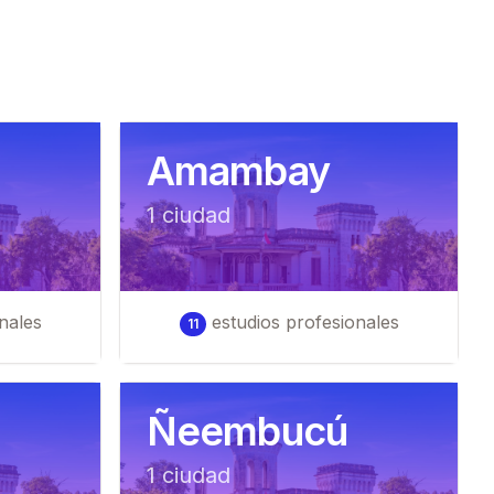
Amambay
1
ciudad
nales
estudios profesionales
11
Ñeembucú
1
ciudad