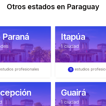
Otros estados en
Paraguay
o Paraná
Itapúa
ad
es
1
ciudad
studios profesionales
estudios profesio
11
cepción
Guairá
d
1
ciudad