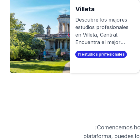
profesionales en
minutos!
Villeta
Descubre los mejores
estudios profesionales
en
Villeta
,
Central
.
Encuentra el mejor
fotógrafo para tu sesión
11
estudios profesionales
de fotos profesional. O
aún mejor, ¡crea tus
propias fotos
profesionales en
minutos!
¡Comencemos hoy
plataforma, puedes loc