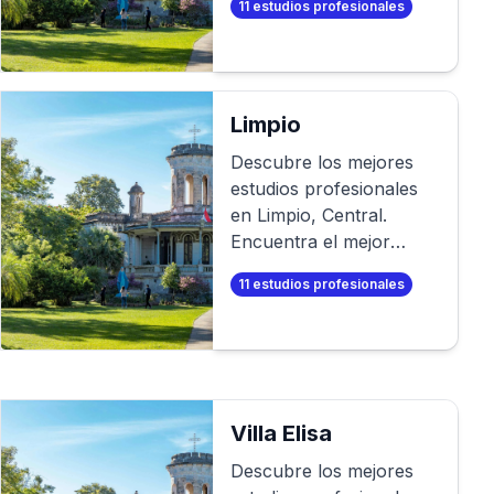
11
estudios profesionales
de fotos profesional. O
aún mejor, ¡crea tus
propias fotos
profesionales en
minutos!
Limpio
Descubre los mejores
estudios profesionales
en
Limpio
,
Central
.
Encuentra el mejor
fotógrafo para tu sesión
11
estudios profesionales
de fotos profesional. O
aún mejor, ¡crea tus
propias fotos
profesionales en
minutos!
Villa Elisa
Descubre los mejores