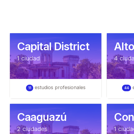
Capital District
Alt
1
ciudad
4
ciud
estudios profesionales
e
11
44
Caaguazú
Con
2
ciudad
es
1
ciuda