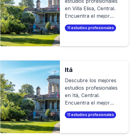
estudios profesionales
en
Villa Elisa
,
Central
.
Encuentra el mejor
fotógrafo para tu sesión
11
estudios profesionales
de fotos profesional. O
aún mejor, ¡crea tus
propias fotos
profesionales en
minutos!
Itá
Descubre los mejores
estudios profesionales
en
Itá
,
Central
.
Encuentra el mejor
fotógrafo para tu sesión
11
estudios profesionales
de fotos profesional. O
aún mejor, ¡crea tus
propias fotos