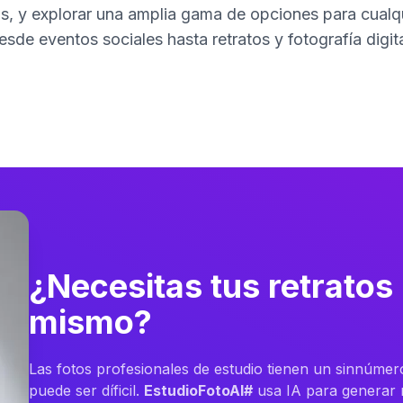
s, y explorar una amplia gama de opciones para cualqui
esde eventos sociales hasta retratos y fotografía digita
¿Necesitas tus retratos
mismo?
Las fotos profesionales de estudio tienen un sinnúmer
puede ser díficil.
EstudioFotoAI#
usa IA para generar m