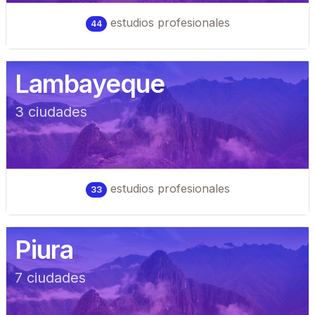
estudios profesionales
44
Lambayeque
3
ciudad
es
estudios profesionales
33
Piura
7
ciudad
es