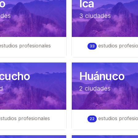
o
Ica
ad
es
3
ciudad
es
studios profesionales
estudios profesi
33
cucho
Huánuco
d
2
ciudad
es
studios profesionales
estudios profesi
22