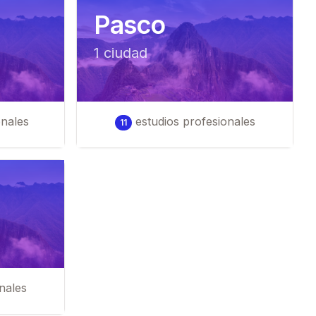
Pasco
1
ciudad
onales
estudios profesionales
11
nales