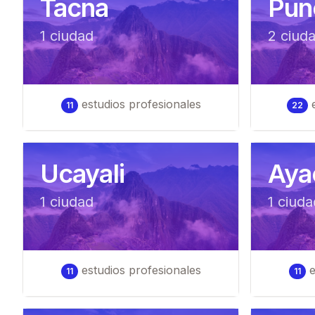
Tacna
Pun
1
ciudad
2
ciud
estudios profesionales
e
11
22
Ucayali
Aya
1
ciudad
1
ciuda
estudios profesionales
e
11
11