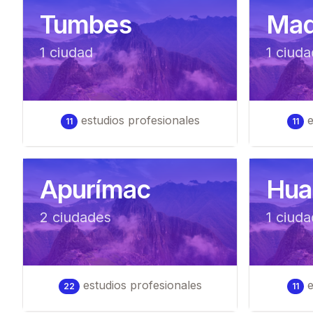
Tumbes
Mad
1
ciudad
1
ciuda
estudios profesionales
e
11
11
Apurímac
Hua
2
ciudad
es
1
ciuda
estudios profesionales
e
22
11