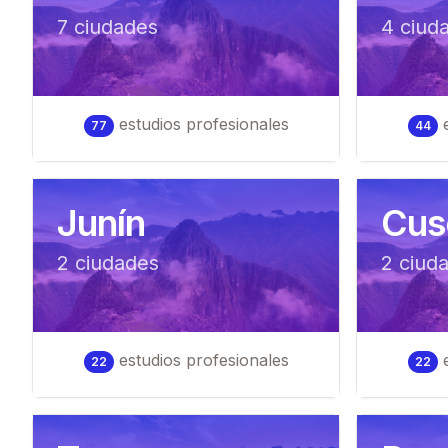
7
ciudad
es
4
ciud
estudios profesionales
e
77
44
Junín
Cus
2
ciudad
es
2
ciud
estudios profesionales
e
22
22