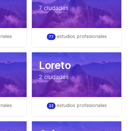
7
ciudad
es
onales
estudios profesionales
77
Loreto
2
ciudad
es
onales
estudios profesionales
22