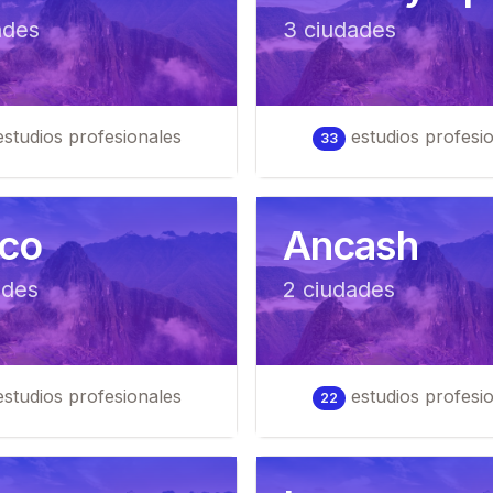
ad
es
3
ciudad
es
studios profesionales
estudios profesi
33
co
Ancash
ad
es
2
ciudad
es
studios profesionales
estudios profesi
22