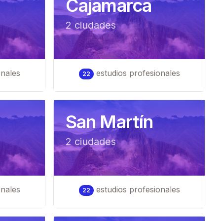
Cajamarca
2
ciudad
es
onales
estudios profesionales
22
San Martín
2
ciudad
es
onales
estudios profesionales
22