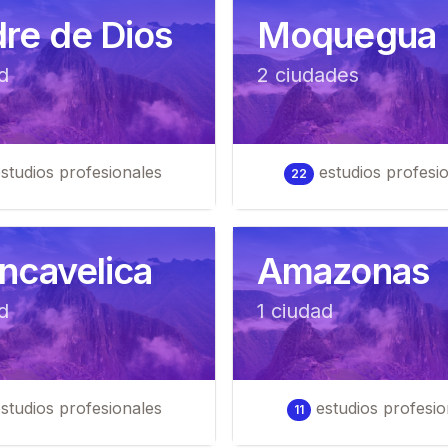
re de Dios
Moquegua
d
2
ciudad
es
studios profesionales
estudios profesi
22
ncavelica
Amazonas
d
1
ciudad
studios profesionales
estudios profesio
11