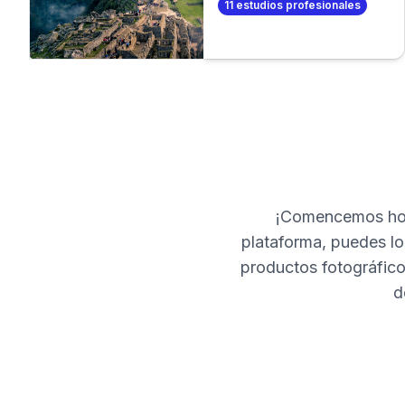
11
estudios profesionales
de fotos profesional. O
aún mejor, ¡crea tus
propias fotos
profesionales en
minutos!
¡Comencemos hoy
plataforma, puedes loc
productos fotográfico
d