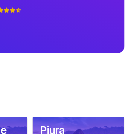
ue
Piura