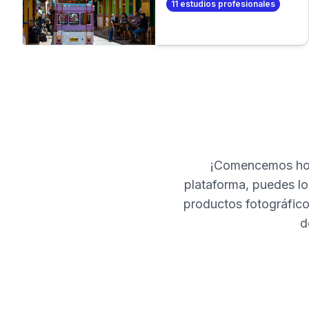
11
estudios profesionales
de fotos profesional. O
aún mejor, ¡crea tus
propias fotos
profesionales en
minutos!
¡Comencemos hoy
plataforma, puedes loc
productos fotográfico
d