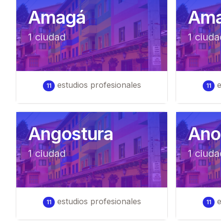
Amagá
Ama
1
ciudad
1
ciuda
estudios profesionales
e
11
11
Angostura
Ano
1
ciudad
1
ciuda
estudios profesionales
e
11
11