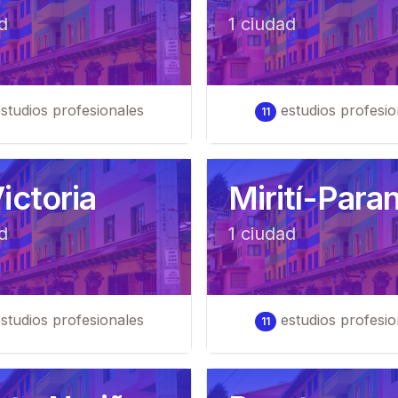
d
1
ciudad
studios profesionales
estudios profesio
11
ictoria
Mirití-Para
d
1
ciudad
studios profesionales
estudios profesio
11