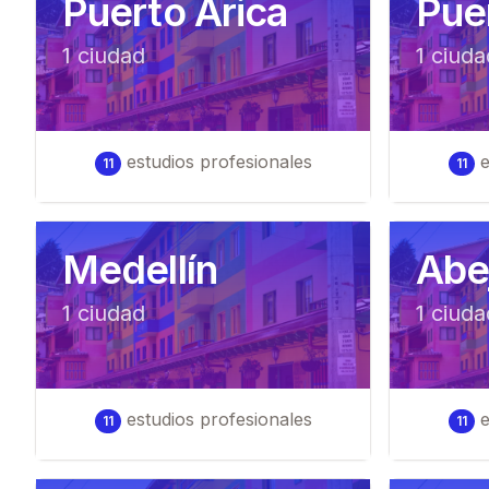
Puerto Arica
Pue
1
ciudad
1
ciuda
estudios profesionales
e
11
11
Medellín
Abej
1
ciudad
1
ciuda
estudios profesionales
e
11
11