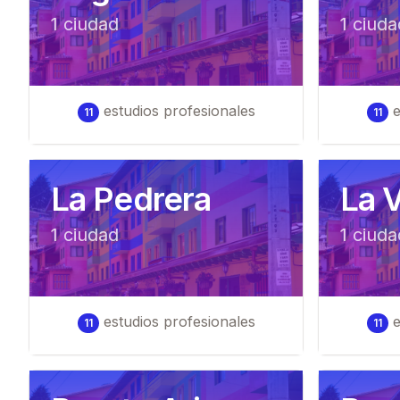
1
ciudad
1
ciuda
estudios profesionales
e
11
11
La Pedrera
La V
1
ciudad
1
ciuda
estudios profesionales
e
11
11