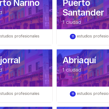
rto Nariño
Puerto
Santander
d
1
ciudad
studios profesionales
estudios profesio
11
orral
Abriaquí
d
1
ciudad
studios profesionales
estudios profesio
11