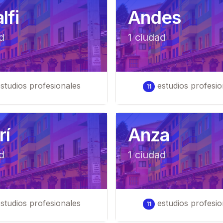
lfi
Andes
d
1
ciudad
studios profesionales
estudios profesio
11
rí
Anza
d
1
ciudad
studios profesionales
estudios profesio
11