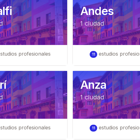
lfi
Andes
d
1
ciudad
studios profesionales
estudios profesio
11
rí
Anza
d
1
ciudad
studios profesionales
estudios profesio
11