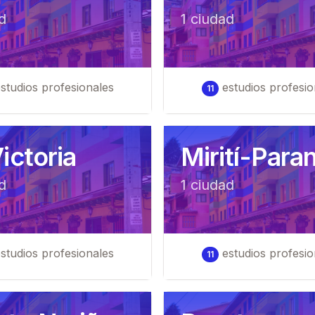
d
1
ciudad
studios profesionales
estudios profesio
11
ictoria
Mirití-Para
d
1
ciudad
studios profesionales
estudios profesio
11