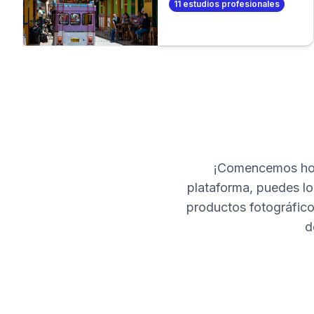
11
estudios profesionales
de fotos profesional. O
aún mejor, ¡crea tus
propias fotos
profesionales en
minutos!
¡Comencemos hoy
plataforma, puedes loc
productos fotográfico
d