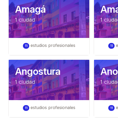
Amagá
Ama
1
ciudad
1
ciuda
estudios profesionales
e
11
11
Angostura
Ano
1
ciudad
1
ciuda
estudios profesionales
e
11
11