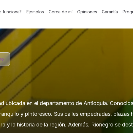
 funciona?
Ejemplos
Cerca de mí
Opiniones
Garantía
Preg
ro
 ubicada en el departamento de Antioquia. Conocida p
ranquilo y pintoresco. Sus calles empedradas, plazas h
tura y la historia de la región. Además, Rionegro se de