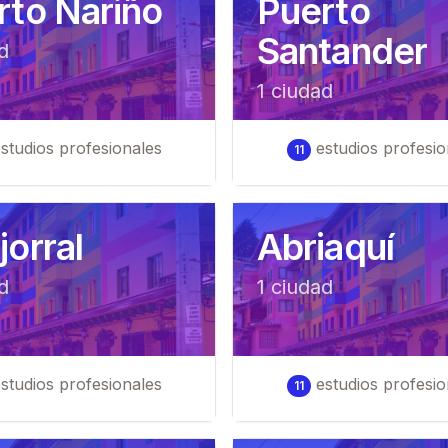
rto Nariño
Puerto
Santander
d
1
ciudad
studios profesionales
estudios profesio
11
orral
Abriaquí
d
1
ciudad
studios profesionales
estudios profesio
11