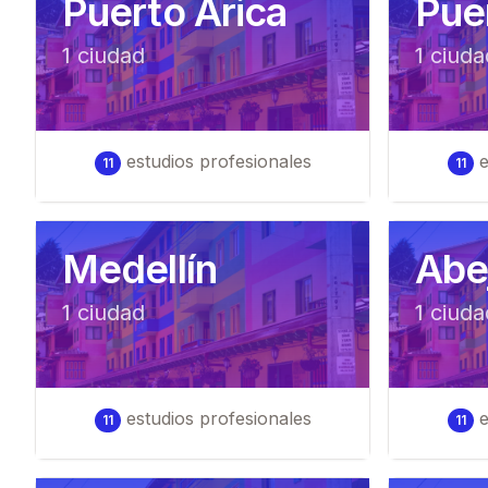
Puerto Arica
Pue
1
ciudad
1
ciuda
estudios profesionales
e
11
11
Medellín
Abej
1
ciudad
1
ciuda
estudios profesionales
e
11
11