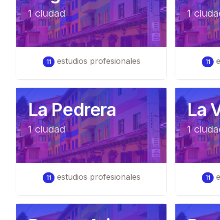
1
ciudad
1
ciuda
estudios profesionales
e
11
11
La Pedrera
La V
1
ciudad
1
ciuda
estudios profesionales
e
11
11