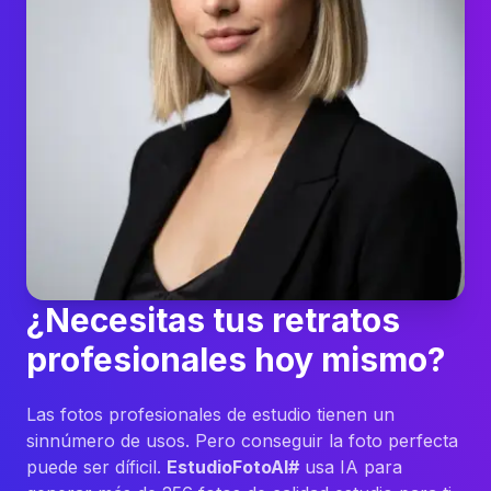
¿Necesitas tus retratos
profesionales hoy mismo?
Las fotos profesionales de estudio tienen un
sinnúmero de usos. Pero conseguir la foto perfecta
puede ser díficil.
EstudioFotoAI#
usa IA para