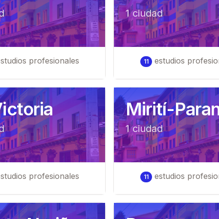
d
1
ciudad
studios profesionales
estudios profesio
11
ictoria
Mirití-Para
d
1
ciudad
studios profesionales
estudios profesio
11