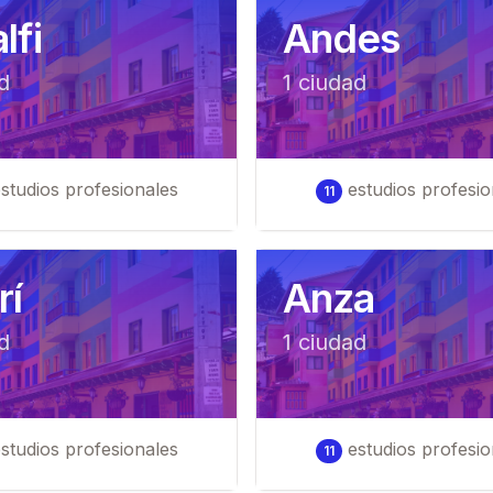
lfi
Andes
d
1
ciudad
studios profesionales
estudios profesio
11
rí
Anza
d
1
ciudad
studios profesionales
estudios profesio
11