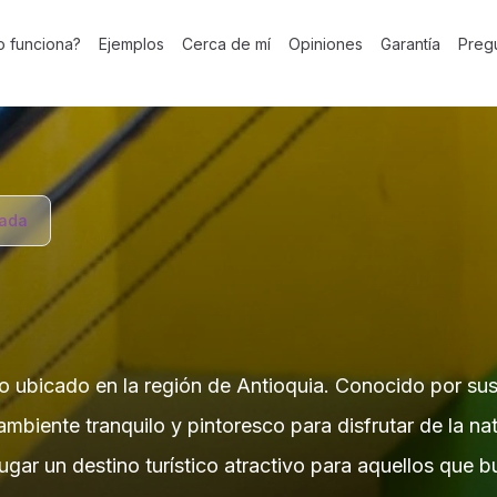
 funciona?
Ejemplos
Cerca de mí
Opiniones
Garantía
Preg
tada
 ubicado en la región de Antioquia. Conocido por sus 
biente tranquilo y pintoresco para disfrutar de la natu
gar un destino turístico atractivo para aquellos que