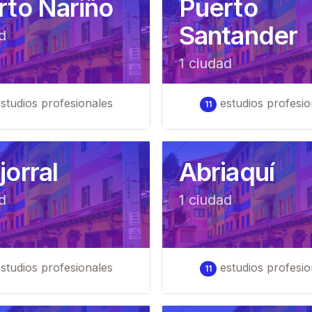
rto Nariño
Puerto
Santander
d
1
ciudad
studios profesionales
estudios profesio
11
orral
Abriaquí
d
1
ciudad
studios profesionales
estudios profesio
11