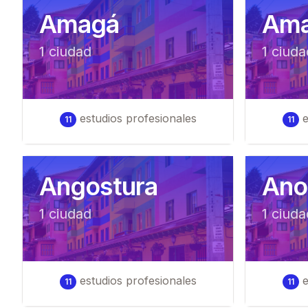
Amagá
Ama
1
ciudad
1
ciuda
estudios profesionales
e
11
11
Angostura
Ano
1
ciudad
1
ciuda
estudios profesionales
e
11
11