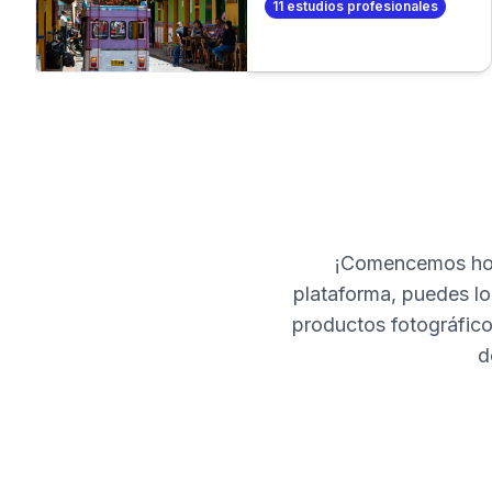
11
estudios profesionales
de fotos profesional. O
aún mejor, ¡crea tus
propias fotos
profesionales en
minutos!
¡Comencemos hoy
plataforma, puedes loc
productos fotográfico
d