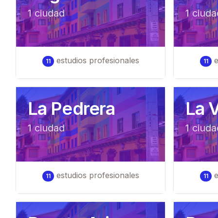
1
ciudad
1
ciuda
estudios profesionales
e
11
11
La Pedrera
La V
1
ciudad
1
ciuda
estudios profesionales
e
11
11