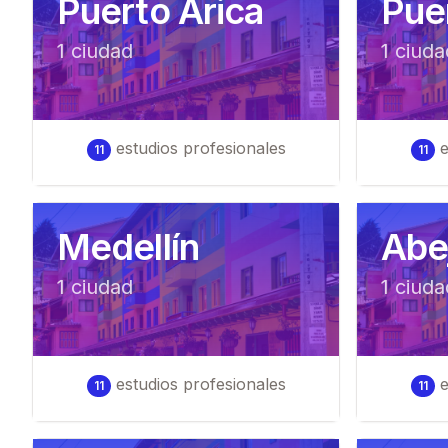
Puerto Arica
Pue
1
ciudad
1
ciuda
estudios profesionales
e
11
11
Medellín
Abej
1
ciudad
1
ciuda
estudios profesionales
e
11
11